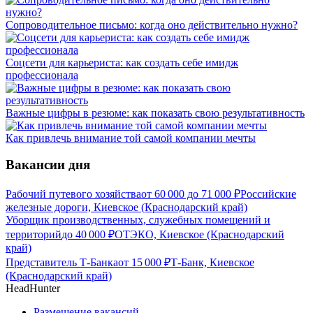
Сопроводительное письмо: когда оно действительно нужно?
Соцсети для карьериста: как создать себе имидж
профессионала
Важные цифры в резюме: как показать свою результативность
Как привлечь внимание той самой компании мечты
Вакансии дня
Рабочий путевого хозяйства
от
60 000
до
71 000
₽
Российские
железные дороги, Киевское (Краснодарский край)
Уборщик производственных, служебных помещений и
территорий
до
40 000
₽
ОТЭКО, Киевское (Краснодарский
край)
Представитель Т-Банка
от
15 000
₽
Т-Банк, Киевское
(Краснодарский край)
HeadHunter
Размещение вакансий