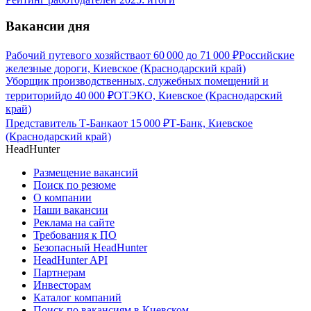
Вакансии дня
Рабочий путевого хозяйства
от
60 000
до
71 000
₽
Российские
железные дороги, Киевское (Краснодарский край)
Уборщик производственных, служебных помещений и
территорий
до
40 000
₽
ОТЭКО, Киевское (Краснодарский
край)
Представитель Т-Банка
от
15 000
₽
Т-Банк, Киевское
(Краснодарский край)
HeadHunter
Размещение вакансий
Поиск по резюме
О компании
Наши вакансии
Реклама на сайте
Требования к ПО
Безопасный HeadHunter
HeadHunter API
Партнерам
Инвесторам
Каталог компаний
Поиск по вакансиям в Киевском