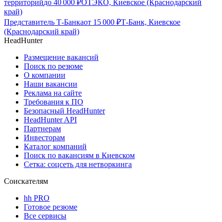
территорий
до
40 000
₽
ОТЭКО, Киевское (Краснодарский
край)
Представитель Т-Банка
от
15 000
₽
Т-Банк, Киевское
(Краснодарский край)
HeadHunter
Размещение вакансий
Поиск по резюме
О компании
Наши вакансии
Реклама на сайте
Требования к ПО
Безопасный HeadHunter
HeadHunter API
Партнерам
Инвесторам
Каталог компаний
Поиск по вакансиям в Киевском
Сетка: соцсеть для нетворкинга
Соискателям
hh PRO
Готовое резюме
Все сервисы