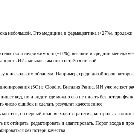
пока небольшой. Это медицина и фармацевтика (+27%), продажи 
ительство и недвижимость (−11%), высший и средний менеджмен
анность ИИ-навыков там пока остаётся низкой.
зу к нескольким областям. Например, среди дизайнеров, которые 
иционирования (SO) в Cloud.ru Виталия Ранна, ИИ уже меняет ра
пишет код, но и видит, где можно его не писать без потери фу
ть число ошибок и сделать результат качественнее
контент, на первый план выходят стратегия, контроль за тоно
ь их отбирать, редактировать и адаптировать. Порог входа в пр
ироваться без потери качества