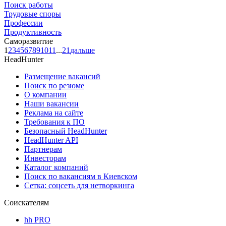
Поиск работы
Трудовые споры
Профессии
Продуктивность
Саморазвитие
1
2
3
4
5
6
7
8
9
10
11
...
21
дальше
HeadHunter
Размещение вакансий
Поиск по резюме
О компании
Наши вакансии
Реклама на сайте
Требования к ПО
Безопасный HeadHunter
HeadHunter API
Партнерам
Инвесторам
Каталог компаний
Поиск по вакансиям в Киевском
Сетка: соцсеть для нетворкинга
Соискателям
hh PRO