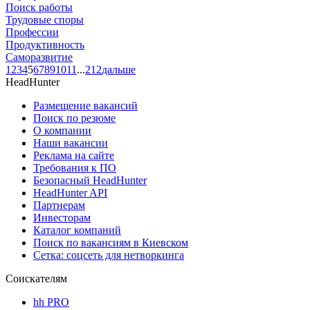
Поиск работы
Трудовые споры
Профессии
Продуктивность
Саморазвитие
1
2
3
4
5
6
7
8
9
10
11
...
212
дальше
HeadHunter
Размещение вакансий
Поиск по резюме
О компании
Наши вакансии
Реклама на сайте
Требования к ПО
Безопасный HeadHunter
HeadHunter API
Партнерам
Инвесторам
Каталог компаний
Поиск по вакансиям в Киевском
Сетка: соцсеть для нетворкинга
Соискателям
hh PRO