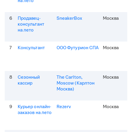
на лето
6
Продавец-
SneakerBox
Москва
консультант
на лето
7
Консультант
ООО Футурион СПА
Москва
8
Сезонный
The Carlton,
Москва
кассир
Moscow (Карлтон
Москва)
9
Курьер онлайн-
Rezerv
Москва
заказов на лето