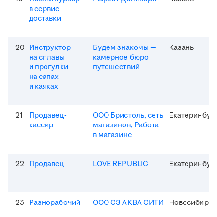
в сервис
доставки
20
Инструктор
Будем знакомы —
Казань
на сплавы
камерное бюро
и прогулки
путешествий
на сапах
и каяках
21
Продавец-
ООО Бристоль, сеть
Екатеринбур
кассир
магазинов, Работа
в магазине
22
Продавец
LOVE REPUBLIC
Екатеринбур
23
Разнорабочий
ООО СЗ АКВА СИТИ
Новосибирск