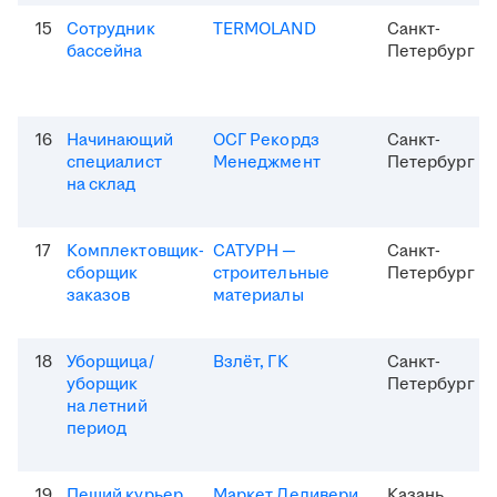
15
Сотрудник
TERMOLAND
Санкт-
бассейна
Петербург
16
Начинающий
ОСГ Рекордз
Санкт-
специалист
Менеджмент
Петербург
на склад
17
Комплектовщик-
САТУРН —
Санкт-
сборщик
строительные
Петербург
заказов
материалы
18
Уборщица/
Взлёт, ГК
Санкт-
уборщик
Петербург
на летний
период
19
Пеший курьер
Маркет Деливери
Казань