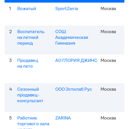
1
Вожатый
SportZania
Москва
2
Воспитатель
СОШ
Москва
на летний
Академическая
период
Гимназия
3
Продавец
АО ГЛОРИЯ ДЖИНС
Москва
на лето
4
Сезонный
ООО Эстилаб Рус
Москва
продавец-
консультант
5
Работник
ZARINA
Москва
торгового зала