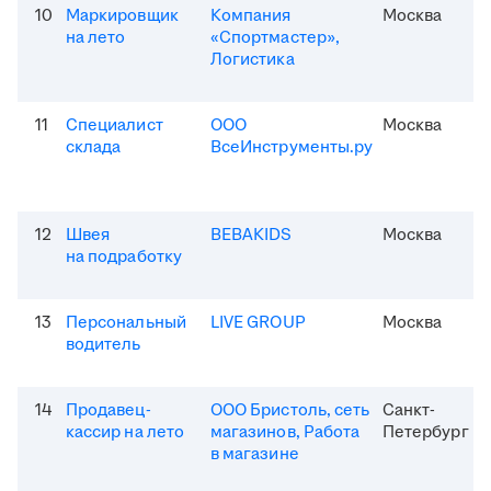
10
Маркировщик
Компания
Москва
на лето
«Спортмастер»,
Логистика
11
Специалист
ООО
Москва
склада
ВсеИнструменты.ру
12
Швея
BEBAKIDS
Москва
на подработку
13
Персональный
LIVE GROUP
Москва
водитель
14
Продавец-
ООО Бристоль, сеть
Санкт-
кассир на лето
магазинов, Работа
Петербург
в магазине