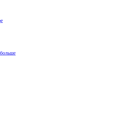
ре
 больше