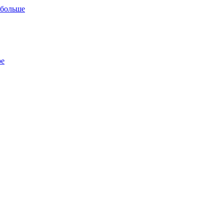
 больше
ре