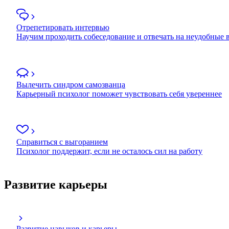
Отрепетировать интервью
Научим проходить собеседование и отвечать на неудобные
Вылечить синдром самозванца
Карьерный психолог поможет чувствовать себя увереннее
Справиться с выгоранием
Психолог поддержит, если не осталось сил на работу
Развитие карьеры
Развитие навыков и карьеры